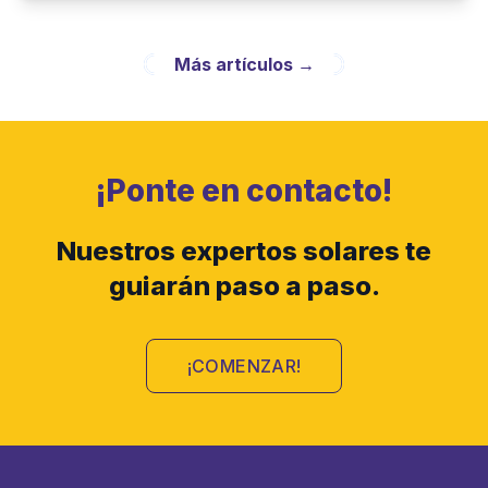
Más artículos
→
¡Ponte en contacto!
Nuestros expertos solares te
guiarán paso a paso.
¡COMENZAR!
Footer