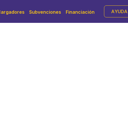
AYUDA
Cargadores
Subvenciones
Financiación
de placas solare