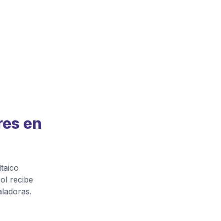
res en
ltaico
ol recibe
aladoras.